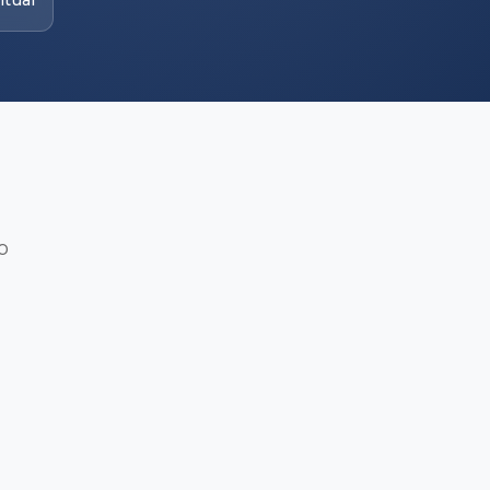
itual
o