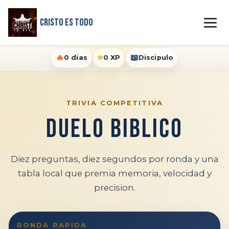
Cristo Es Todo
🔥
⭐
📖
0 dias
0 XP
Discipulo
TRIVIA COMPETITIVA
Duelo Biblico
Diez preguntas, diez segundos por ronda y una
tabla local que premia memoria, velocidad y
precision.
RONDA RAPIDA