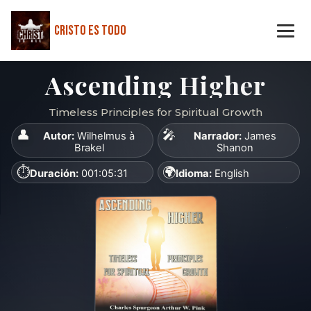
Cristo Es Todo
Ascending Higher
Timeless Principles for Spiritual Growth
👤
🎤
Autor:
Wilhelmus à
Narrador:
James
Brakel
Shanon
⏱️
🌍
Duración:
001:05:31
Idioma:
English