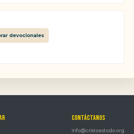
orar devocionales
ar
Contáctanos
info@cristoestodo.org