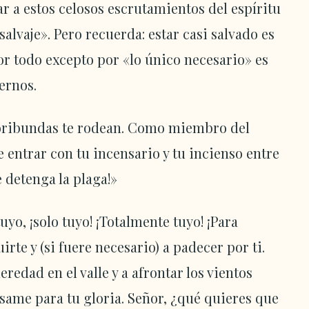
r a estos celosos escrutamientos del espíritu
alvaje». Pero recuerda: estar casi salvado es
or todo excepto por «lo único necesario» es
ternos.
moribundas te rodean. Como miembro del
 entrar con tu incensario y tu incienso entre
e detenga la plaga!»
tuyo, ¡solo tuyo! ¡Totalmente tuyo! ¡Para
rte y (si fuere necesario) a padecer por ti.
heredad en el valle y a afrontar los vientos
same para tu gloria. Señor, ¿qué quieres que