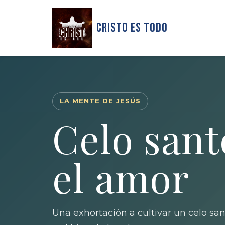
Cristo Es Todo
LA MENTE DE JESÚS
Celo sant
el amor
Una exhortación a cultivar un celo san