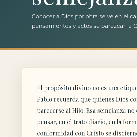
Conocer a Dios por obra se ve en el ca
pensamientos y actos se parezcan a C
El propósito divino no es una etiqu
Pablo recuerda que quienes Dios co
parecerse al Hijo. Esa semejanza no
pensar, en el trato diario, en la for
conformidad con Cristo se discierne