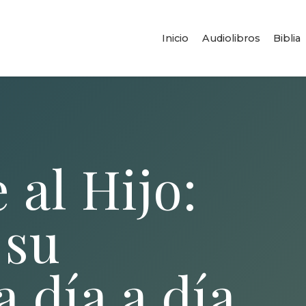
Inicio
Audiolibros
Biblia
al Hijo:
 su
 día a día