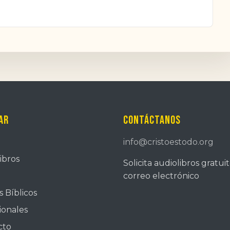
ar
Contáctanos
info@cristoestodo.org
ibros
Solicita audiolibros gratui
correo electrónico
 Bíblicos
ionales
cto