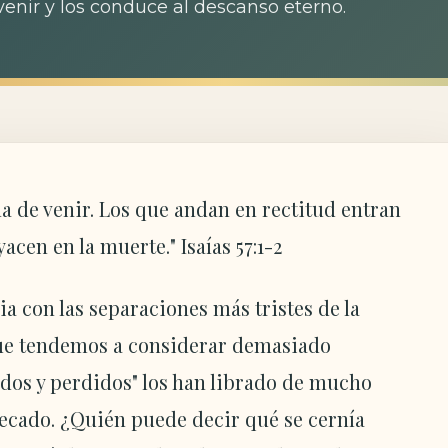
 venir y los conduce al descanso eterno.
ha de venir. Los que andan en rectitud entran
acen en la muerte." Isaías 57:1-2
a con las separaciones más tristes de la
que tendemos a considerar demasiado
dos y perdidos" los han librado de mucho
cado. ¿Quién puede decir qué se cernía