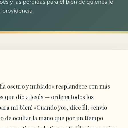
es y las pérdidas para el bien de quienes le
 providencia.
día oscuro y nublado» resplandece con más
ios que dio a Jesús — ordena todos los
para mi bien! «Cuando yo», dice Él, «envío
seo de ocultar la mano que por un tiempo