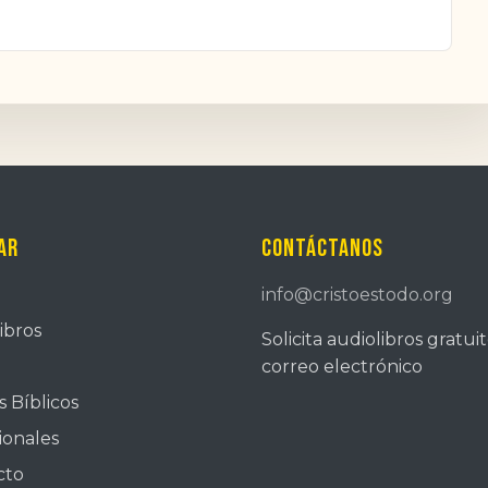
ar
Contáctanos
info@cristoestodo.org
ibros
Solicita audiolibros gratui
correo electrónico
 Bíblicos
ionales
cto