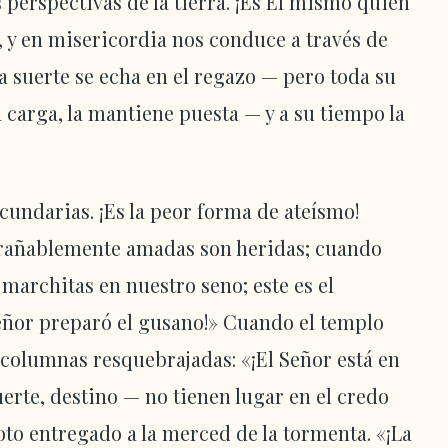
 perspectivas de la tierra. ¡Es Él mismo quien
a, y en misericordia nos conduce a través de
a suerte se echa en el regazo — pero toda su
a carga, la mantiene puesta — y a su tiempo la
undarias. ¡Es la peor forma de ateísmo!
rañablemente amadas son heridas; cuando
marchitas en nuestro seno; este es el
 Señor preparó el gusano!» Cuando el templo
s columnas resquebrajadas: «¡El Señor está en
uerte, destino — no tienen lugar en el credo
loto entregado a la merced de la tormenta. «¡La