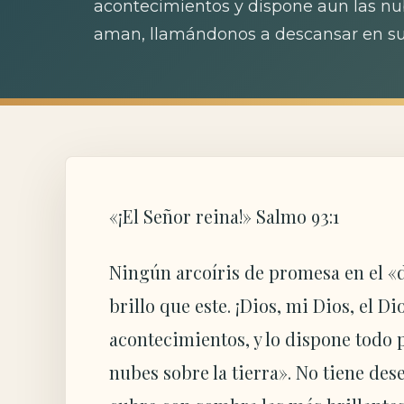
acontecimientos y dispone aun las nub
aman, llamándonos a descansar en su
«¡El Señor reina!» Salmo 93:1
Ningún arcoíris de promesa en el «
brillo que este. ¡Dios, mi Dios, el D
acontecimientos, y lo dispone todo 
nubes sobre la tierra». No tiene de