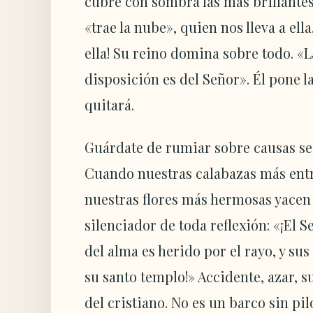
cubre con sombra las más brillantes
«trae la nube», quien nos lleva a ell
ella! Su reino domina sobre todo. «L
disposición es del Señor». Él pone l
quitará.
Guárdate de rumiar sobre causas sec
Cuando nuestras calabazas más ent
nuestras flores más hermosas yacen 
silenciador de toda reflexión: «¡El
del alma es herido por el rayo, y su
su santo templo!» Accidente, azar, s
del cristiano. No es un barco sin pi