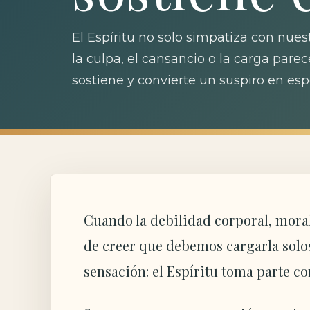
El Espíritu no solo simpatiza con nue
la culpa, el cansancio o la carga pare
sostiene y convierte un suspiro en esp
Cuando la debilidad corporal, moral
de creer que debemos cargarla solo
sensación: el Espíritu toma parte c