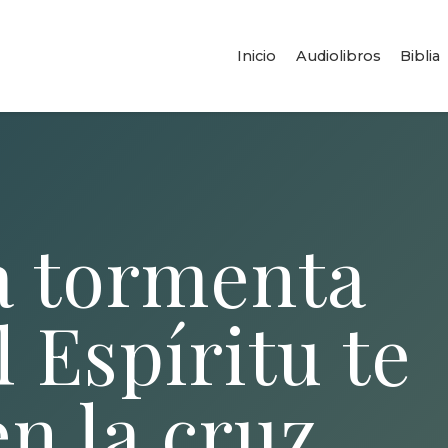
Inicio
Audiolibros
Biblia
a tormenta
l Espíritu te
en la cruz