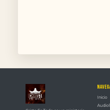
Naveg
Inicio
Audiol