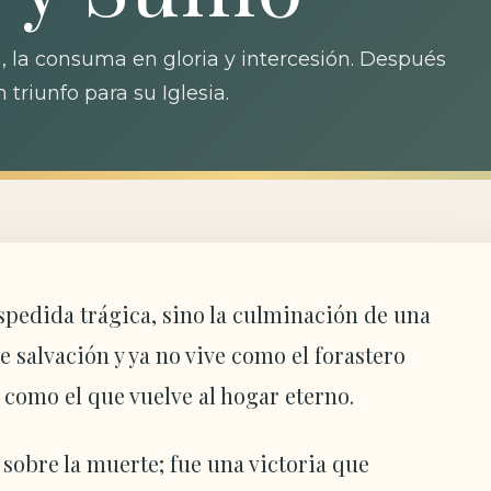
n, la consuma en gloria y intercesión. Después
triunfo para su Iglesia.
espedida trágica, sino la culminación de una
 salvación y ya no vive como el forastero
 como el que vuelve al hogar eterno.
 sobre la muerte; fue una victoria que