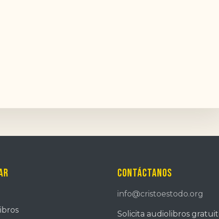
ar
Contáctanos
info@cristoestodo.org
ibros
Solicita audiolibros gratui