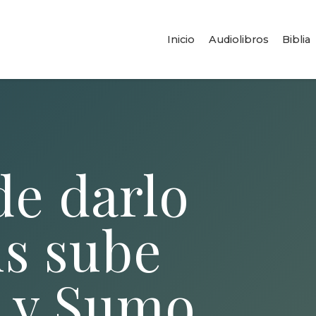
Inicio
Audiolibros
Biblia
de darlo
ús sube
 y Sumo