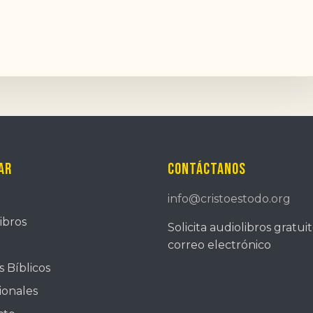
ar
Contáctanos
info@cristoestodo.org
ibros
Solicita audiolibros gratui
correo electrónico
 Bíblicos
ionales