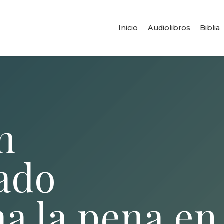
Inicio
Audiolibros
Biblia
n
ado
a la pena en