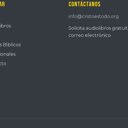
ar
Contáctanos
info@cristoestodo.org
ibros
Solicita audiolibros gratui
correo electrónico
 Bíblicos
ionales
cto