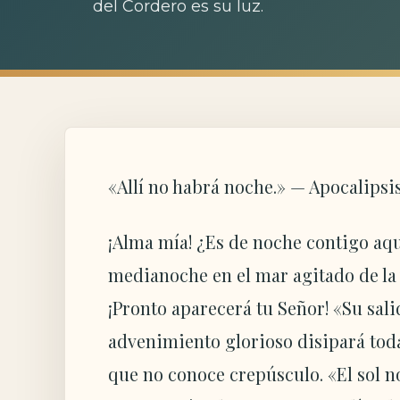
del Cordero es su luz.
«Allí no habrá noche.» — Apocalipsis
¡Alma mía! ¿Es de noche contigo aqu
medianoche en el mar agitado de la 
¡Pronto aparecerá tu Señor! «Su sal
advenimiento glorioso disipará tod
que no conoce crepúsculo. «El sol no