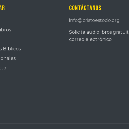
ar
Contáctanos
info@cristoestodo.org
ibros
Solicita audiolibros gratui
correo electrónico
 Bíblicos
ionales
cto