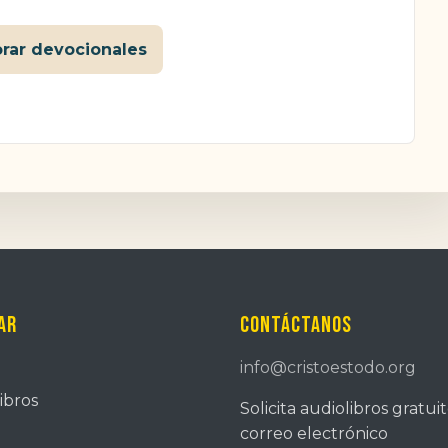
orar devocionales
ar
Contáctanos
info@cristoestodo.org
ibros
Solicita audiolibros gratui
correo electrónico