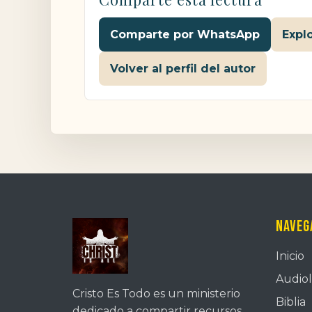
Comparte por WhatsApp
Expl
Volver al perfil del autor
Naveg
Inicio
Audiol
Cristo Es Todo es un ministerio
Biblia
dedicado a compartir recursos