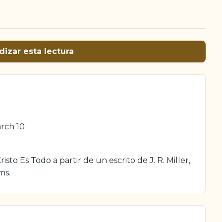
dizar esta lectura
arch 10
sto Es Todo a partir de un escrito de J. R. Miller,
ms.