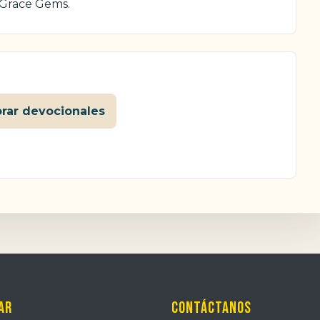
 Grace Gems.
orar devocionales
ar
Contáctanos