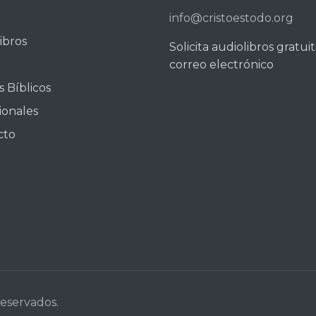
info@cristoestodo.org
ibros
Solicita audiolibros gratui
correo electrónico
 Bíblicos
ionales
cto
reservados.