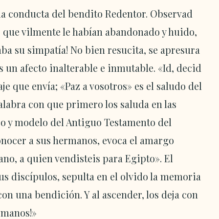
 la conducta del bendito Redentor. Observad
, que vilmente le habían abandonado y huido,
aba su simpatía! No bien resucita, se apresura
s un afecto inalterable e inmutable. «Id, decid
e que envía; «Paz a vosotros» es el saludo del
palabra con que primero los saluda en las
tipo y modelo del Antiguo Testamento del
onocer a sus hermanos, evoca el amargo
no, a quien vendisteis para Egipto». El
us discípulos, sepulta en el olvido la memoria
con una bendición. Y al ascender, los deja con
s manos!»