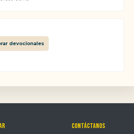
orar devocionales
ar
Contáctanos