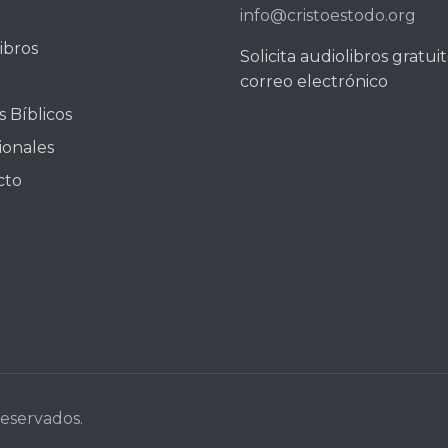
info@cristoestodo.org
ibros
Solicita audiolibros gratui
correo electrónico
 Bíblicos
ionales
cto
reservados.