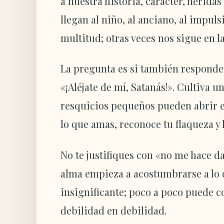
a nuestra historia, carácter, herida
llegan al niño, al anciano, al impuls
multitud; otras veces nos sigue en l
La pregunta es si también responde
«¡Aléjate de mí, Satanás!». Cultiva u
resquicios pequeños pueden abrir el
lo que amas, reconoce tu flaqueza y l
No te justifiques con «no me hace d
alma empieza a acostumbrarse a lo 
insignificante; poco a poco puede co
debilidad en debilidad.