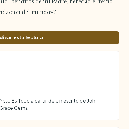
enid, benditos de mi Padre, heredad el reino
fundación del mundo»?
dizar esta lectura
isto Es Todo a partir de un escrito de John
 Grace Gems.