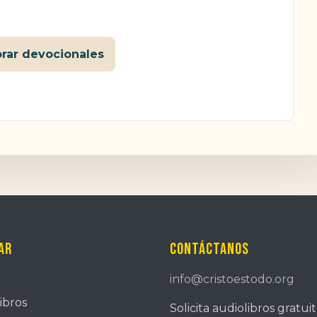
orar devocionales
ar
Contáctanos
info@cristoestodo.org
ibros
Solicita audiolibros gratui