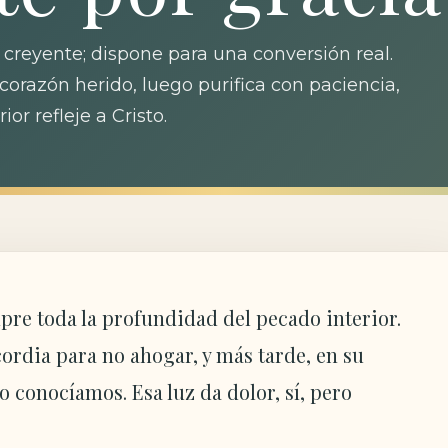
creyente; dispone para una conversión real.
corazón herido, luego purifica con paciencia,
or refleje a Cristo.
mpre toda la profundidad del pecado interior.
ordia para no ahogar, y más tarde, en su
 conocíamos. Esa luz da dolor, sí, pero