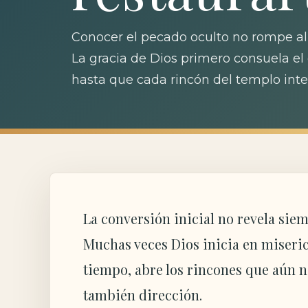
Conocer el pecado oculto no rompe al 
La gracia de Dios primero consuela el 
hasta que cada rincón del templo interi
La conversión inicial no revela sie
Muchas veces Dios inicia en miseric
tiempo, abre los rincones que aún no
también dirección.