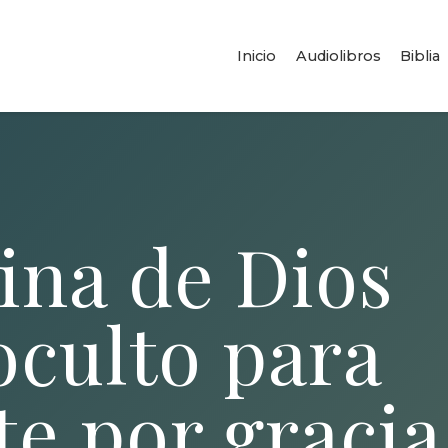
Inicio
Audiolibros
Biblia
lina de Dios
 oculto para
te por gracia