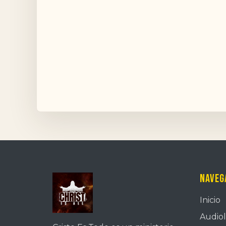
Naveg
Inicio
Audiol