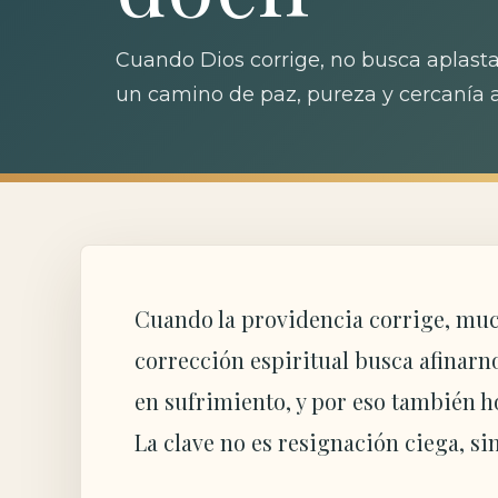
Cuando Dios corrige, no busca aplasta
un camino de paz, pureza y cercanía a
Cuando la providencia corrige, muc
corrección espiritual busca afinarn
en sufrimiento, y por eso también h
La clave no es resignación ciega, si