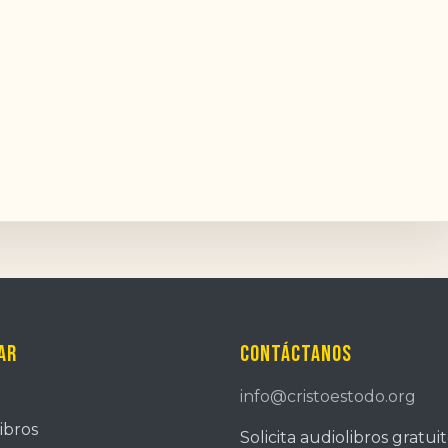
ar
Contáctanos
info@cristoestodo.org
ibros
Solicita audiolibros gratui