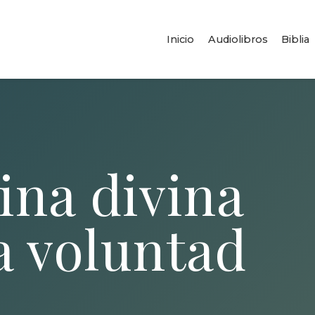
Inicio
Audiolibros
Biblia
lina divina
a voluntad