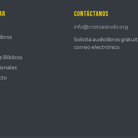
ar
Contáctanos
info@cristoestodo.org
ibros
Solicita audiolibros gratui
correo electrónico
 Bíblicos
ionales
cto