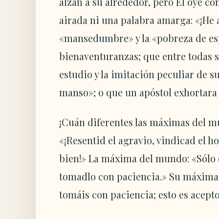
alzan a su alrededor, pero Él oye c
airada ni una palabra amarga: «¡He 
«mansedumbre» y la «pobreza de es
bienaventuranzas; que entre todas s
estudio y la imitación peculiar de s
manso»; o que un apóstol exhortara
¡Cuán diferentes las máximas del m
«¡Resentid el agravio, vindicad el h
bien!» La máxima del mundo: «Sólo c
tomadlo con paciencia.» Su máxima: «
tomáis con paciencia; esto es acepto a