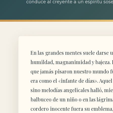
conduce al creyente a un espíritu sos
En las grandes mentes suele darse 
humildad, magnanimidad y bajeza. E
que jamás pisaron nuestro mundo fu
era como el «infante de días». Aque
sino melodías angelicales halló, mie
balbuceo de un niño o en las lágrim
cordero inocente fuera su emblema,