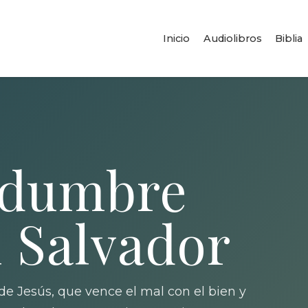
Inicio
Audiolibros
Biblia
edumbre
l Salvador
e Jesús, que vence el mal con el bien y