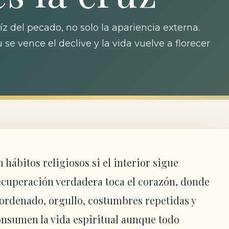
aíz del pecado, no solo la apariencia externa.
 se vence el declive y la vida vuelve a florecer
n hábitos religiosos si el interior sigue
 recuperación verdadera toca el corazón, donde
sordenado, orgullo, costumbres repetidas y
onsumen la vida espiritual aunque todo