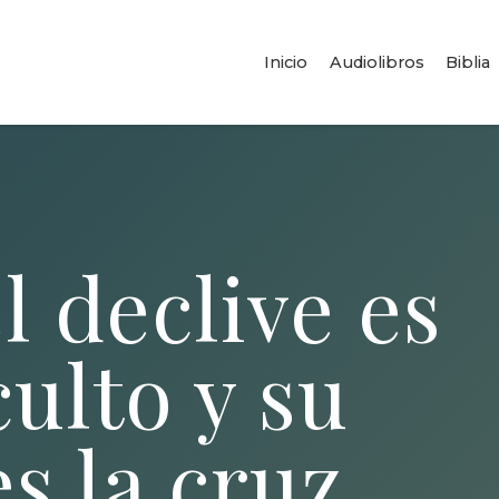
Inicio
Audiolibros
Biblia
l declive es
ulto y su
s la cruz