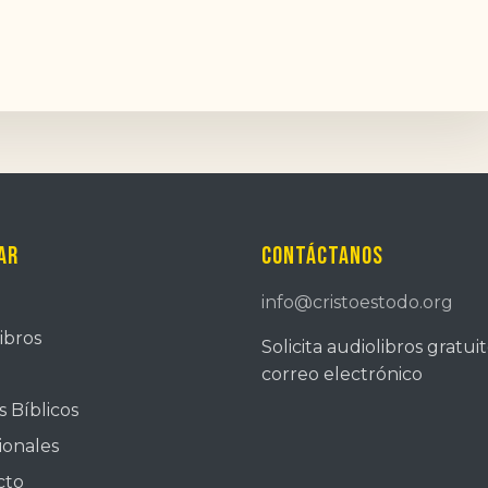
ar
Contáctanos
info@cristoestodo.org
ibros
Solicita audiolibros gratui
correo electrónico
 Bíblicos
ionales
cto