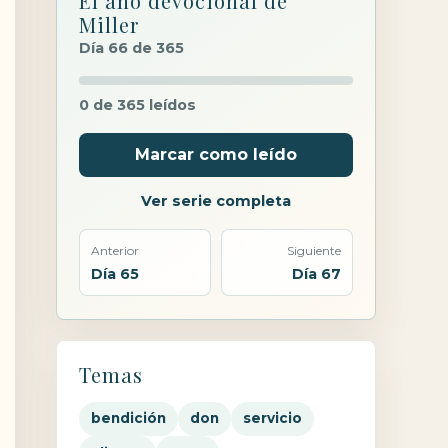
El año devocional de
Miller
Día 66 de 365
0 de 365 leídos
Marcar como leído
Ver serie completa
Anterior
Siguiente
Día 65
Día 67
Temas
bendición
don
servicio