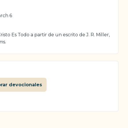
arch 6
sto Es Todo a partir de un escrito de J. R. Miller,
ms.
orar devocionales