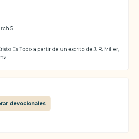
arch 5
sto Es Todo a partir de un escrito de J. R. Miller,
ms.
orar devocionales