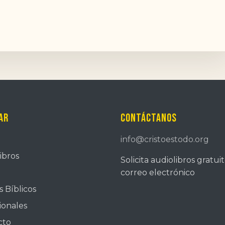
ar
Contáctanos
info@cristoestodo.org
ibros
Solicita audiolibros gratui
correo electrónico
 Bíblicos
ionales
cto