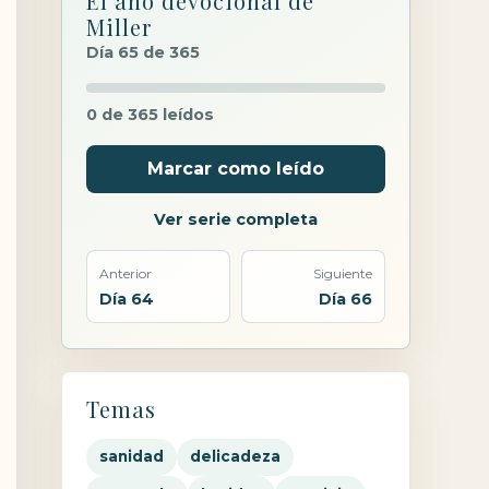
El año devocional de
Miller
Día 65 de 365
0 de 365 leídos
Marcar como leído
Ver serie completa
Anterior
Siguiente
Día 64
Día 66
Temas
sanidad
delicadeza