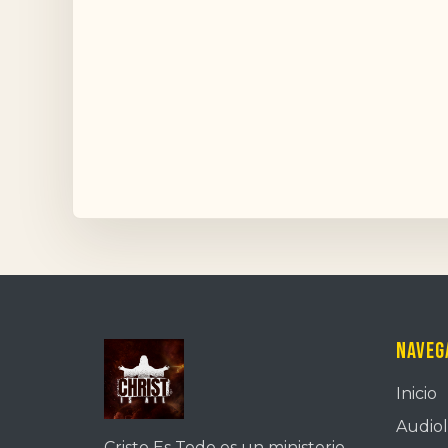
Naveg
Inicio
Audiol
Cristo Es Todo es un ministerio