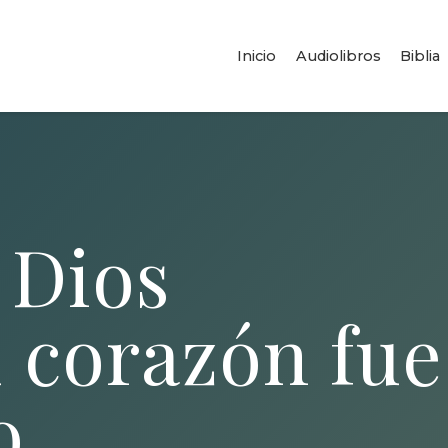
Inicio
Audiolibros
Biblia
 Dios
 corazón fue
o