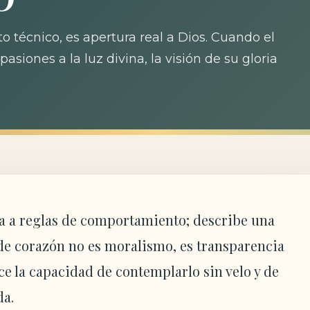
o técnico, es apertura real a Dios. Cuando el
siones a la luz divina, la visión de su gloria
ta a reglas de comportamiento; describe una
de corazón no es moralismo, es transparencia
ce la capacidad de contemplarlo sin velo y de
da.