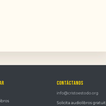
ar
Contáctanos
info@cristoestodo.org
ibros
Solicita audiolibros gratui