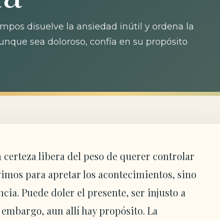
mpos disuelve la ansiedad inútil y ordena la
aunque sea doloroso, confía en su propósito
 certeza libera del peso de querer controlar
vimos para apretar los acontecimientos, sino
ia. Puede doler el presente, ser injusto a
 embargo, aun allí hay propósito. La