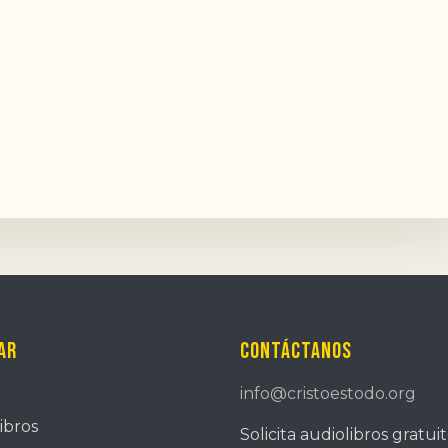
ar
Contáctanos
info@cristoestodo.org
ibros
Solicita audiolibros gratui