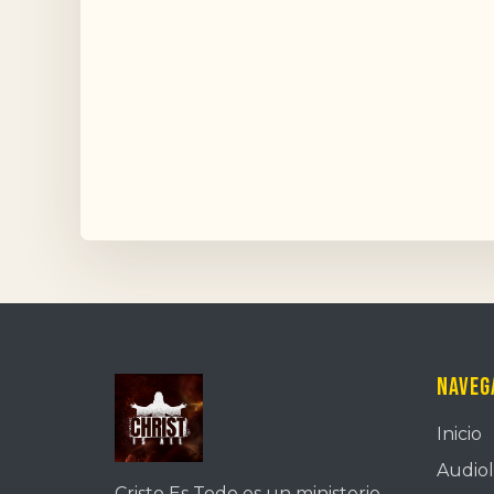
Naveg
Inicio
Audiol
Cristo Es Todo es un ministerio