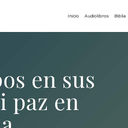
Inicio
Audiolibros
Biblia
os en sus
i paz en
ia