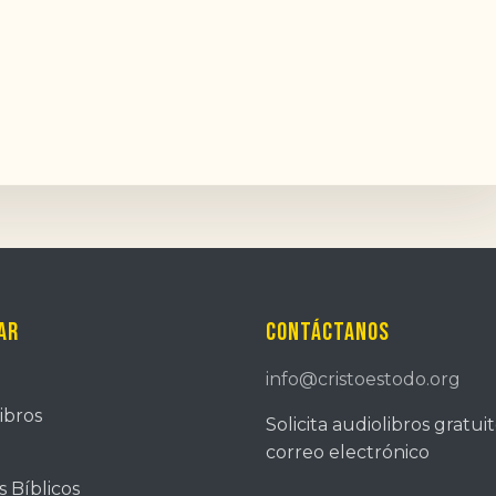
ar
Contáctanos
info@cristoestodo.org
ibros
Solicita audiolibros gratui
correo electrónico
 Bíblicos