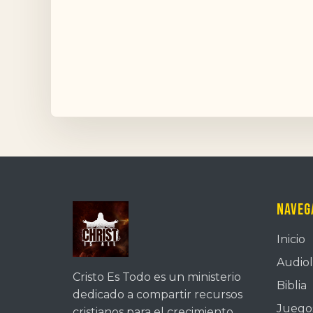
Naveg
Inicio
Audiol
Cristo Es Todo es un ministerio
Biblia
dedicado a compartir recursos
Juegos
cristianos para el crecimiento