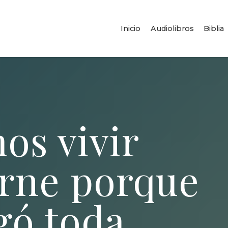
Inicio
Audiolibros
Biblia
os vivir
arne porque
gó toda