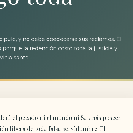
scípulo, y no debe obedecerse sus reclamos. El
 porque la redención costó toda la justicia y
icio santo.
: ni el pecado ni el mundo ni Satanás poseen
ión libera de toda falsa servidumbre. El