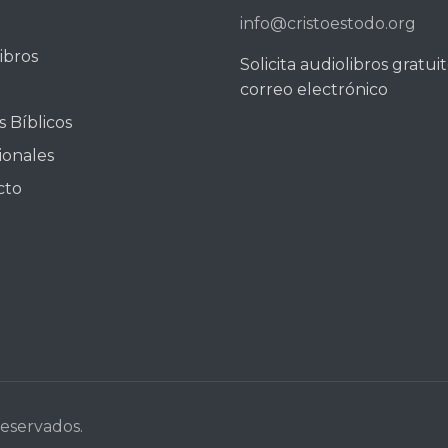
info@cristoestodo.org
ibros
Solicita audiolibros gratui
correo electrónico
 Bíblicos
ionales
cto
reservados.