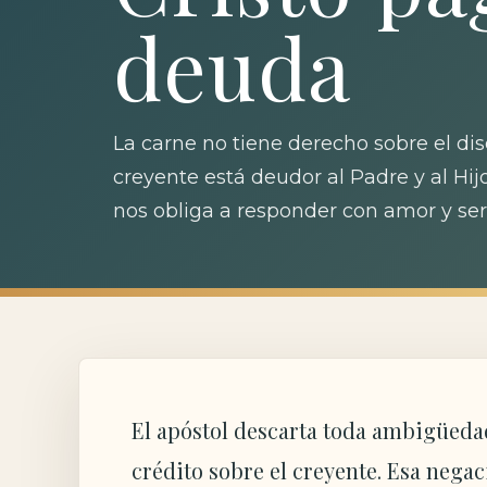
deuda
La carne no tiene derecho sobre el di
creyente está deudor al Padre y al Hijo
nos obliga a responder con amor y serv
El apóstol descarta toda ambigüedad
crédito sobre el creyente. Esa negac