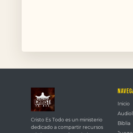
Naveg
Inicio
Audiol
Cristo Es Todo es un ministerio
Biblia
dedicado a compartir recursos