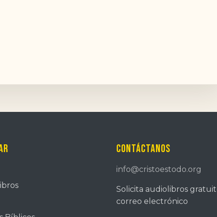
ar
Contáctanos
info@cristoestodo.org
ibros
Solicita audiolibros gratui
correo electrónico