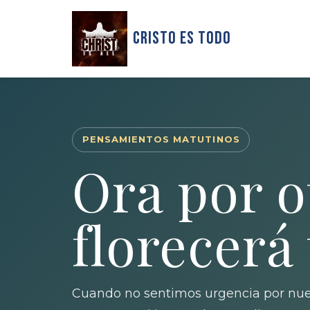
Cristo Es Todo
PENSAMIENTOS MATUTINOS
Ora por o
florecerá 
Cuando no sentimos urgencia por nues