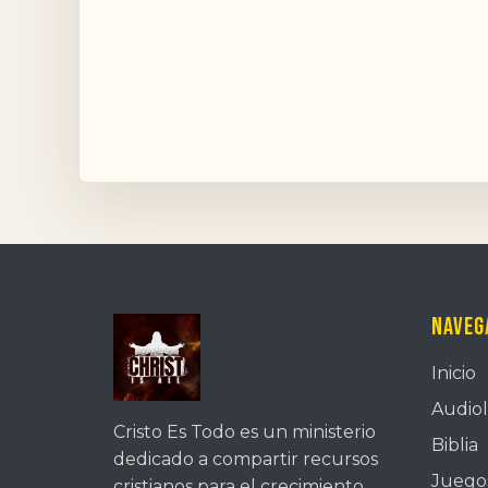
Naveg
Inicio
Audiol
Cristo Es Todo es un ministerio
Biblia
dedicado a compartir recursos
Juegos
cristianos para el crecimiento