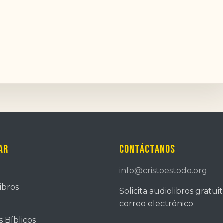
ar
Contáctanos
info@cristoestodo.org
ibros
Solicita audiolibros gratui
correo electrónico
 Bíblicos