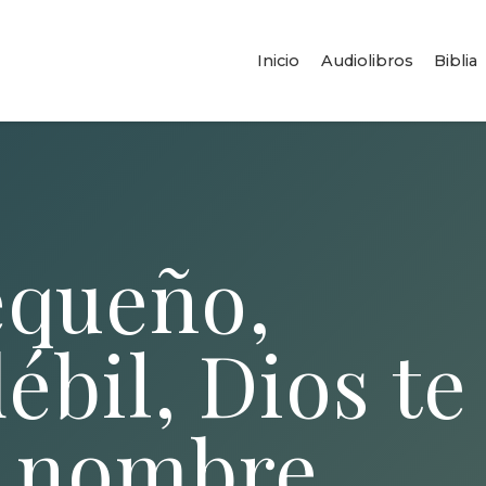
Inicio
Audiolibros
Biblia
equeño,
ébil, Dios te
r nombre