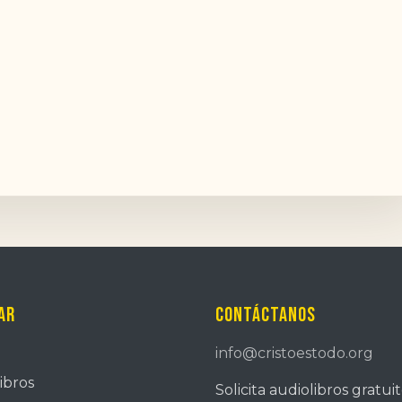
ar
Contáctanos
info@cristoestodo.org
ibros
Solicita audiolibros gratui