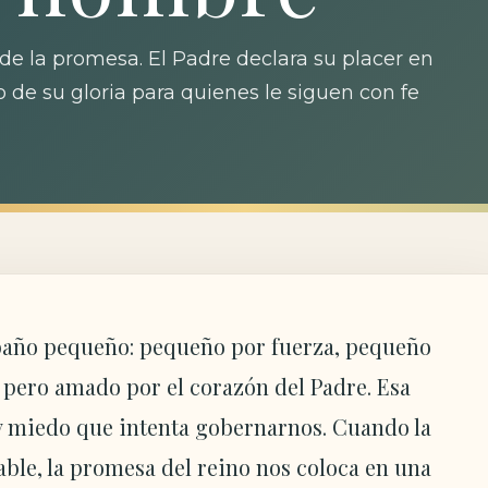
 de la promesa. El Padre declara su placer en
 de su gloria para quienes le siguen con fe
ebaño pequeño: pequeño por fuerza, pequeño
pero amado por el corazón del Padre. Esa
 y miedo que intenta gobernarnos. Cuando la
ble, la promesa del reino nos coloca en una