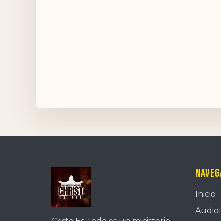
Naveg
Inicio
Audiol
Cristo Es Todo es un ministerio