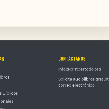
ar
Contáctanos
info@cristoestodo.org
ibros
Solicita audiolibros gratui
correo electrónico
 Bíblicos
ionales