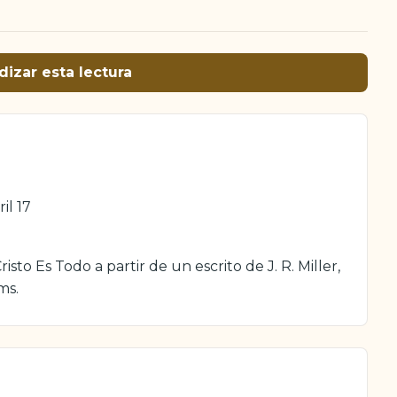
dizar esta lectura
il 17
sto Es Todo a partir de un escrito de J. R. Miller,
ms.