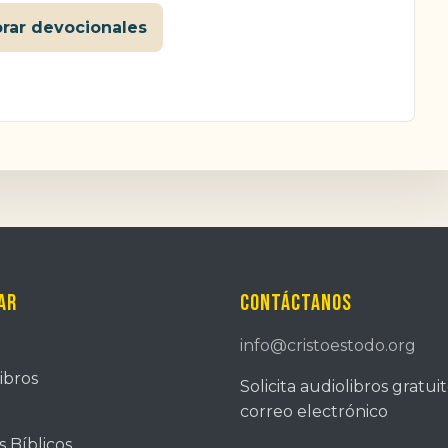
orar devocionales
ar
Contáctanos
info@cristoestodo.org
ibros
Solicita audiolibros gratui
correo electrónico
 Bíblicos