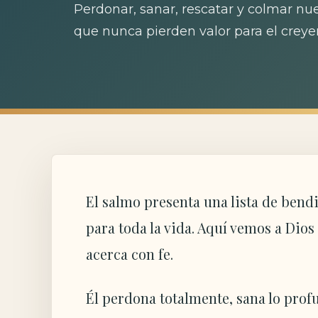
Perdonar, sanar, rescatar y colmar n
que nunca pierden valor para el creye
El salmo presenta una lista de bend
para toda la vida. Aquí vemos a Dio
acerca con fe.
Él perdona totalmente, sana lo profu