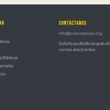
ar
Contáctanos
info@cristoestodo.org
ibros
Solicita audiolibros gratui
correo electrónico
 Bíblicos
ionales
cto