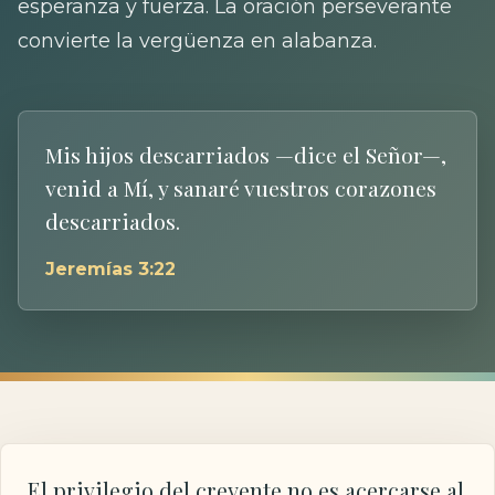
esperanza y fuerza. La oración perseverante
convierte la vergüenza en alabanza.
Mis hijos descarriados —dice el Señor—,
venid a Mí, y sanaré vuestros corazones
descarriados.
Jeremías 3:22
El privilegio del creyente no es acercarse al