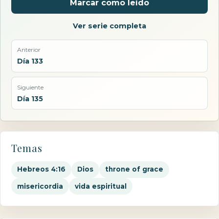
Marcar como leído
Ver serie completa
Anterior
Día 133
Siguiente
Día 135
Temas
Hebreos 4:16
Dios
throne of grace
misericordia
vida espiritual