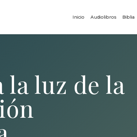
Inicio
Audiolibros
Biblia
 la luz de la
ión
a