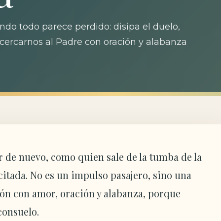
ndo todo parece perdido: disipa el duelo,
acercarnos al Padre con oración y alabanza
er de nuevo, como quien sale de la tumba de la
citada. No es un impulso pasajero, sino una
zón con amor, oración y alabanza, porque
consuelo.