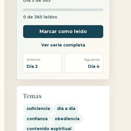
Día 3 de 365
0 de 365 leídos
Marcar como leído
Ver serie completa
Anterior
Siguiente
Día 2
Día 4
Temas
suficiencia
día a día
confianza
obediencia
contenido espiritual