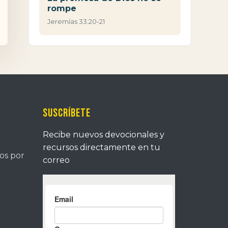
rompe
Jeremías 33:20-21
Suscríbete
Recibe nuevos devocionales y
recursos directamente en tu
tos por
correo