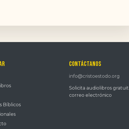
ar
Contáctanos
info@cristoestodo.org
ibros
Solicita audiolibros gratui
correo electrónico
 Bíblicos
ionales
cto