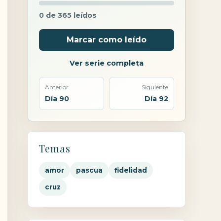
0 de 365 leídos
Marcar como leído
Ver serie completa
Anterior
Siguiente
Día 90
Día 92
Temas
amor
pascua
fidelidad
cruz