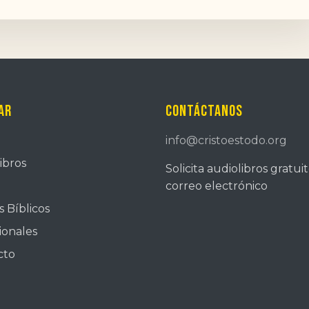
ar
Contáctanos
info@cristoestodo.org
ibros
Solicita audiolibros gratui
correo electrónico
 Bíblicos
ionales
cto