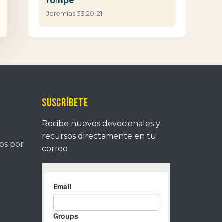
rompe
Jeremías 33:20-21
Suscríbete
Recibe nuevos devocionales y
recursos directamente en tu
tos por
correo