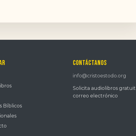
ar
Contáctanos
info@cristoestodo.org
ibros
Solicita audiolibros gratui
correo electrónico
 Bíblicos
ionales
cto