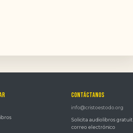
ar
Contáctanos
info@cristoestodo.org
ibros
Solicita audiolibros gratui
correo electrónico