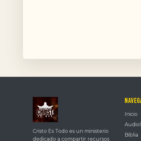
Naveg
Inicio
Audiol
Cristo Es Todo es un ministerio
Biblia
dedicado a compartir recursos