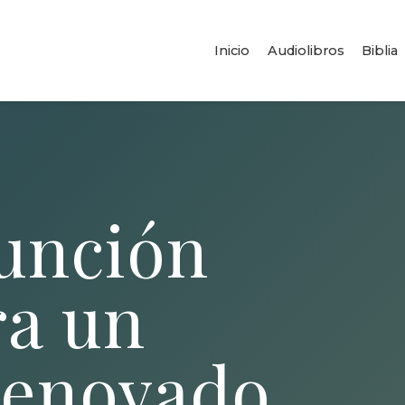
Inicio
Audiolibros
Biblia
 unción
ra un
renovado