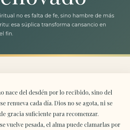
itual no es falta de fe, sino hambre de más
ritu: esa súplica transforma cansancio en
l fin.
o nace del desdén por lo recibido, sino del
e renueva cada día. Dios no se agota, ni se
de gracia suficiente para recomenzar.
 se vuelve pesada, el alma puede clamarlas por