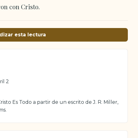
ron con Cristo.
dizar esta lectura
il 2
sto Es Todo a partir de un escrito de J. R. Miller,
ms.