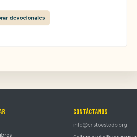
orar devocionales
ar
Contáctanos
info@cristoestodo.org
ibros