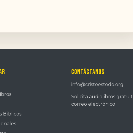
ar
Contáctanos
info@cristoestodo.org
ibros
Solicita audiolibros gratui
correo electrónico
 Bíblicos
ionales