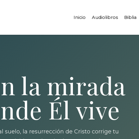
Inicio
Audiolibros
Biblia
n la mirada
nde Él vive
l suelo, la resurrección de Cristo corrige tu