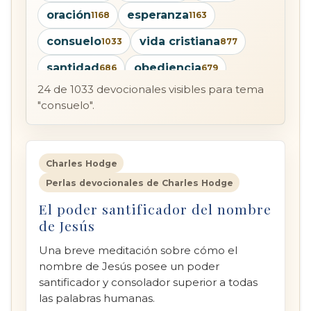
oración
esperanza
1168
1163
consuelo
vida cristiana
1033
877
santidad
obediencia
686
679
24 de 1033 devocionales visibles para tema
humildad
salvación
660
655
"consuelo".
santificación
Cristo
636
618
pecado
confianza
598
585
Charles Hodge
providencia
568
Perlas devocionales de Charles Hodge
arrepentimiento
522
El poder santificador del nombre
de Jesús
Una breve meditación sobre cómo el
nombre de Jesús posee un poder
santificador y consolador superior a todas
las palabras humanas.