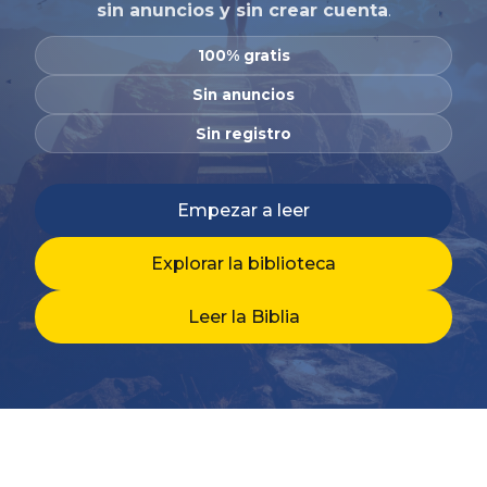
sin anuncios y sin crear cuenta
.
100% gratis
Sin anuncios
Sin registro
Empezar a leer
Explorar la biblioteca
Leer la Biblia