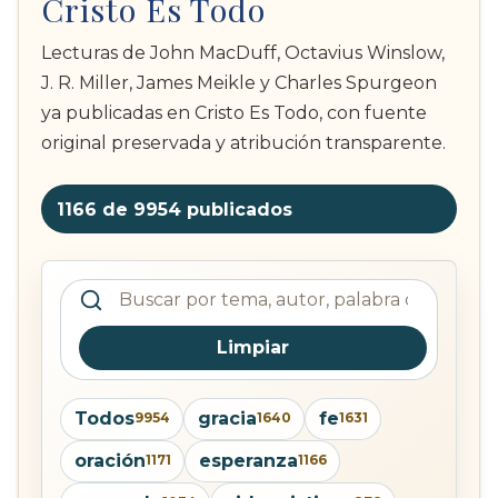
Cristo Es Todo
Lecturas de John MacDuff, Octavius Winslow,
J. R. Miller, James Meikle y Charles Spurgeon
ya publicadas en Cristo Es Todo, con fuente
original preservada y atribución transparente.
1166 de 9954
publicados
Buscar devocionales publicados
Limpiar
Todos
gracia
fe
9954
1640
1631
oración
esperanza
1171
1166