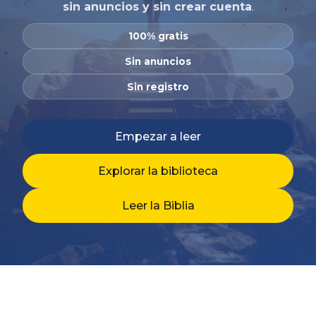
sin anuncios y sin crear cuenta
.
100% gratis
Sin anuncios
Sin registro
Empezar a leer
Explorar la biblioteca
Leer la Biblia