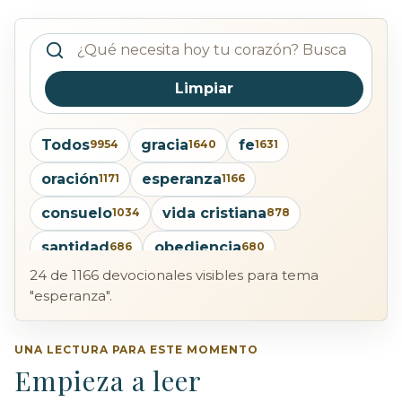
Buscar devocionales publicados
Limpiar
Todos
gracia
fe
9954
1640
1631
oración
esperanza
1171
1166
consuelo
vida cristiana
1034
878
santidad
obediencia
686
680
24 de 1166 devocionales visibles para tema
humildad
salvación
660
655
"esperanza".
santificación
Cristo
pecado
636
618
598
confianza
providencia
UNA LECTURA PARA ESTE MOMENTO
587
568
Empieza a leer
arrepentimiento
522