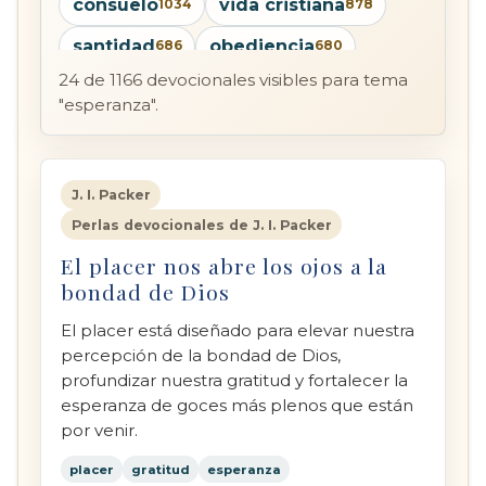
consuelo
vida cristiana
1034
878
santidad
obediencia
686
680
24 de 1166 devocionales visibles para tema
humildad
salvación
660
655
"esperanza".
santificación
Cristo
636
618
pecado
confianza
598
587
J. I. Packer
providencia
568
Perlas devocionales de J. I. Packer
arrepentimiento
522
El placer nos abre los ojos a la
bondad de Dios
El placer está diseñado para elevar nuestra
percepción de la bondad de Dios,
profundizar nuestra gratitud y fortalecer la
esperanza de goces más plenos que están
por venir.
placer
gratitud
esperanza