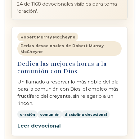
24 de 1168 devocionales visibles para tema
humildad
salvación
660
655
"oración".
santificación
Cristo
636
618
pecado
confianza
598
585
Robert Murray McCheyne
providencia
568
Perlas devocionales de Robert Murray
McCheyne
arrepentimiento
522
Dedica las mejores horas a la
comunión con Dios
Un llamado a reservar lo más noble del día
para la comunión con Dios, el empleo más
fructífero del creyente, sin relegarlo a un
rincón.
oración
comunión
disciplina devocional
Leer devocional