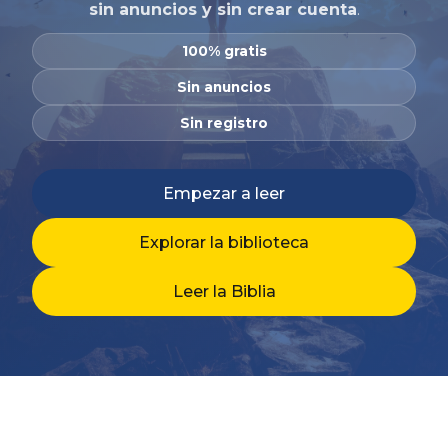
sin anuncios y sin crear cuenta
.
100% gratis
Sin anuncios
Sin registro
Empezar a leer
Explorar la biblioteca
Leer la Biblia