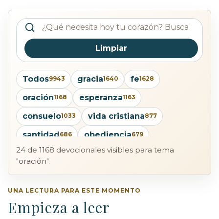
Buscar devocionales publicados
Limpiar
Todos
gracia
fe
9943
1640
1628
oración
esperanza
1168
1163
consuelo
vida cristiana
1033
877
santidad
obediencia
686
679
24 de 1168 devocionales visibles para tema
humildad
salvación
660
655
"oración".
santificación
Cristo
pecado
636
618
598
confianza
providencia
UNA LECTURA PARA ESTE MOMENTO
585
568
Empieza a leer
arrepentimiento
522