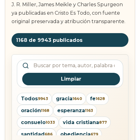
J. R. Miller, James Meikle y Charles Spurgeon
ya publicadas en Cristo Es Todo, con fuente
original preservada y atribución transparente.
1168 de 9943
publicados
Buscar devocionales publicados
Limpiar
Todos
gracia
fe
9943
1640
1628
oración
esperanza
1168
1163
consuelo
vida cristiana
1033
877
santidad
obediencia
686
679